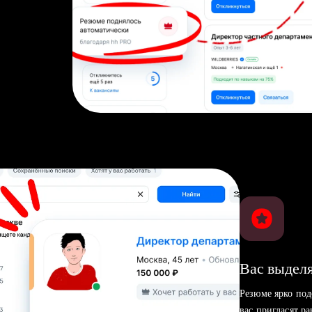
Вас выделя
Резюме ярко под
вас пригласят р