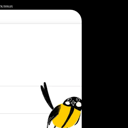
ткликах