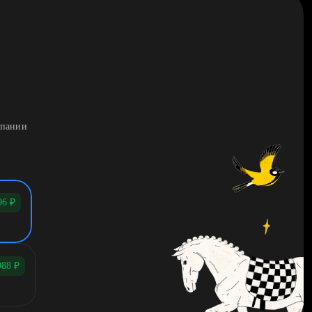
мпании
96
₽
088
₽