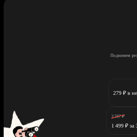
Поднимем рез
279
₽
в н
3 587
₽
1 499
₽
за 