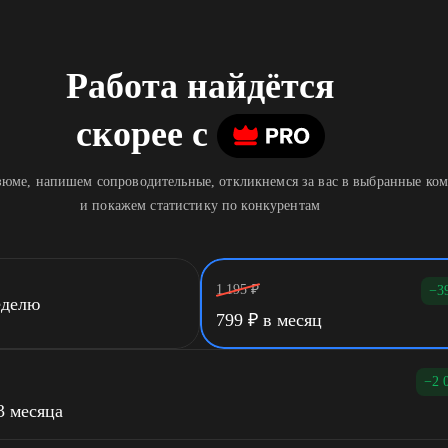
Работа найдётся
скорее
c
юме, напишем сопроводительные, откликнемся за вас в выбранные ко
и покажем статистику по конкурентам
1 195
₽
−3
еделю
799
₽
в месяц
−2 
3 месяца